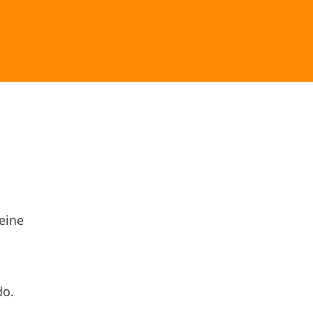
eine
do.