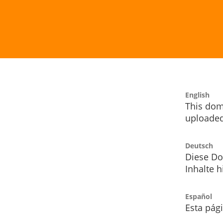
English
This dom
uploaded
Deutsch
Diese Do
Inhalte h
Español
Esta pág